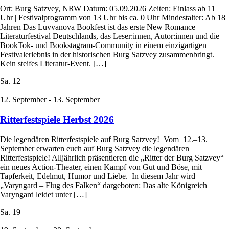
Ort: Burg Satzvey, NRW Datum: 05.09.2026 Zeiten: Einlass ab 11
Uhr | Festivalprogramm von 13 Uhr bis ca. 0 Uhr Mindestalter: Ab 18
Jahren Das Luvvanova Bookfest ist das erste New Romance
Literaturfestival Deutschlands, das Leser:innen, Autor:innen und die
BookTok- und Bookstagram-Community in einem einzigartigen
Festivalerlebnis in der historischen Burg Satzvey zusammenbringt.
Kein steifes Literatur-Event. […]
Sa.
12
12. September
-
13. September
Ritterfestspiele Herbst 2026
Die legendären Ritterfestspiele auf Burg Satzvey! Vom 12.–13.
September erwarten euch auf Burg Satzvey die legendären
Ritterfestspiele! Alljährlich präsentieren die „Ritter der Burg Satzvey“
ein neues Action-Theater, einen Kampf von Gut und Böse, mit
Tapferkeit, Edelmut, Humor und Liebe. In diesem Jahr wird
„Varyngard – Flug des Falken“ dargeboten: Das alte Königreich
Varyngard leidet unter […]
Sa.
19