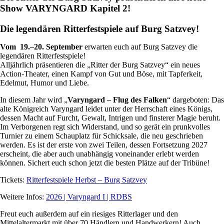
Show VARYNGARD Kapitel 2!
Die legendären Ritterfestspiele auf Burg Satzvey!
Vom 19.–20. September
erwarten euch auf Burg Satzvey die
legendären Ritterfestspiele!
Alljährlich präsentieren die „Ritter der Burg Satzvey“ ein neues
Action-Theater, einen Kampf von Gut und Böse, mit Tapferkeit,
Edelmut, Humor und Liebe.
In diesem Jahr wird „
Varyngard – Flug des Falken
“ dargeboten: Das
alte Königreich Varyngard leidet unter der Herrschaft eines Königs,
dessen Macht auf Furcht, Gewalt, Intrigen und finsterer Magie beruht.
Im Verborgenen regt sich Widerstand, und so gerät ein prunkvolles
Turnier zu einem Schauplatz für Schicksale, die neu geschrieben
werden. Es ist der erste von zwei Teilen, dessen Fortsetzung 2027
erscheint, die aber auch unabhängig voneinander erlebt werden
können. Sichert euch schon jetzt die besten Plätze auf der Tribüne!
Tickets:
Ritterfestspiele Herbst – Burg Satzvey
Weitere Infos:
2026 | Varyngard I | RDBS
Freut euch außerdem auf ein riesiges Ritterlager und den
Mittelaltermarkt mit über 70 Händlern und Handwerkern! Auch