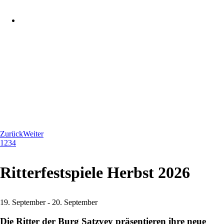
Zurück
Weiter
1
2
3
4
Ritterfestspiele Herbst 2026
19. September
-
20. September
Die Ritter der Burg Satzvey präsentieren ihre neue