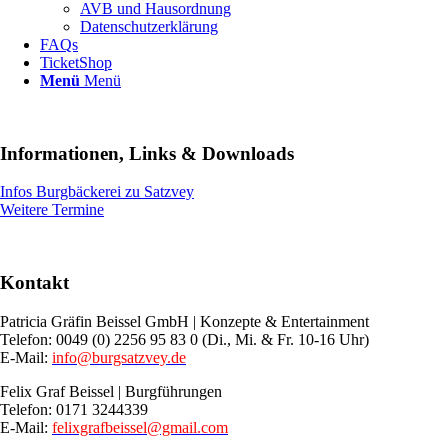
AVB und Hausordnung
Datenschutzerklärung
FAQs
TicketShop
Menü
Menü
Informationen, Links
&
Downloads
Infos Burgbäckerei zu Satzvey
Weitere Termine
Kontakt
Patricia Gräfin Beissel GmbH | Konzepte & Entertainment
Telefon: 0049 (0) 2256 95 83 0 (Di., Mi. & Fr. 10-16 Uhr)
E-Mail:
info@burgsatzvey.de
Felix Graf Beissel | Burgführungen
Telefon: 0171 3244339
E-Mail:
felixgrafbeissel@gmail.com